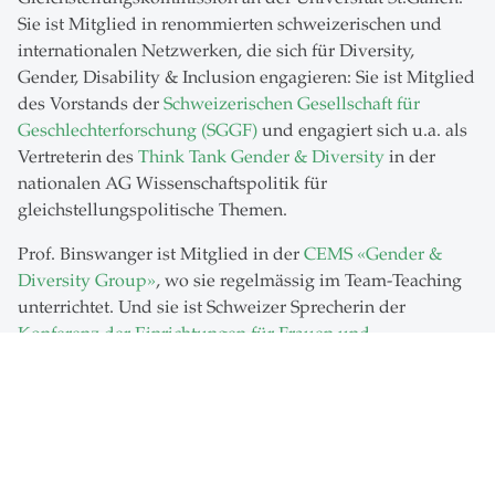
Sie ist Mitglied in renommierten schweizerischen und
internationalen Netzwerken, die sich für Diversity,
Gender, Disability & Inclusion engagieren: Sie ist Mitglied
des Vorstands der
Schweizerischen Gesellschaft für
Geschlechterforschung (SGGF)
und engagiert sich u.a. als
Vertreterin des
Think Tank Gender & Diversity
in der
nationalen AG Wissenschaftspolitik für
gleichstellungspolitische Themen.
Prof. Binswanger ist Mitglied in der
CEMS «Gender &
Diversity Group»
, wo sie regelmässig im Team-Teaching
unterrichtet. Und sie ist Schweizer Sprecherin der
Konferenz der Einrichtungen für Frauen und
Geschlechterforschung im deutschsprachigen Raum
(KEG)
. Damit stellt sie die nationale und internationale
Vernetzung der Universität St.Gallen zu Gender &
Diversity sicher.
In den Medien
vermittelt Prof. Binswanger als gefragte
Expertin wissenschaftliche Erkenntnisse zu Gender &